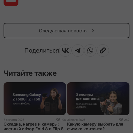
Следующая новость
Поделиться
Читайте также
2
7 августа 2026
106
31 июля 2026
242
О
Складка, нагрев и камеры:
Какую камеру выбрать для
A
честный обзор Fold 8 и Flip 8
съемки контента?