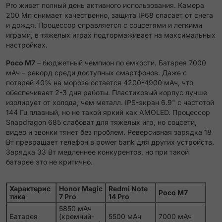
Pro живет полный день активного использования. Камера
200 Мп снимает качественно, защита IP68 спасает от снега
и дождя. Процессор справляется с соцсетями и легкими
играми, в тяжелых играх подтормаживает на максимальных
настройках.
Poco M7
– бюджетный чемпион по емкости. Батарея 7000
мАч – рекорд среди доступных смартфонов. Даже с
потерей 40% на морозе остается 4200-4900 мАч, что
обеспечивает 2-3 дня работы. Пластиковый корпус лучше
изолирует от холода, чем металл. IPS-экран 6.9" с частотой
144 Гц плавный, но не такой яркий как AMOLED. Процессор
Snapdragon 685 слабоват для тяжелых игр, но соцсети,
видео и звонки тянет без проблем. Реверсивная зарядка 18
Вт превращает телефон в power bank для других устройств.
Зарядка 33 Вт медленнее конкурентов, но при такой
батарее это не критично.
Характерис
Honor Magic
Redmi Note
Poco M7
тика
7 Pro
14 Pro
5850 мАч
Батарея
(кремний-
5500 мАч
7000 мАч