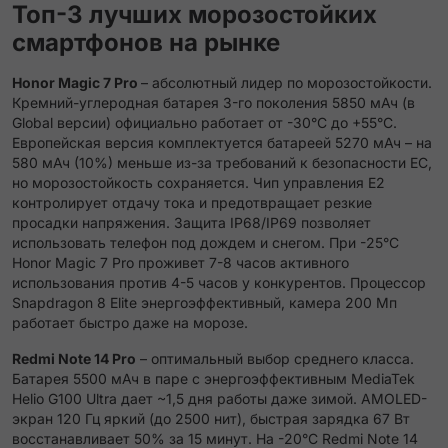
Топ-3 лучших морозостойких
смартфонов на рынке
Honor Magic 7 Pro
– абсолютный лидер по морозостойкости.
Кремний-углеродная батарея 3-го поколения 5850 мАч (в
Global версии) официально работает от -30°C до +55°C.
Европейская версия комплектуется батареей 5270 мАч – на
580 мАч (10%) меньше из-за требований к безопасности ЕС,
но морозостойкость сохраняется. Чип управления E2
контролирует отдачу тока и предотвращает резкие
просадки напряжения. Защита IP68/IP69 позволяет
использовать телефон под дождем и снегом. При -25°C
Honor Magic 7 Pro проживет 7-8 часов активного
использования против 4-5 часов у конкурентов. Процессор
Snapdragon 8 Elite энергоэффективный, камера 200 Мп
работает быстро даже на морозе.
Redmi Note 14 Pro
– оптимальный выбор среднего класса.
Батарея 5500 мАч в паре с энергоэффективным MediaTek
Helio G100 Ultra дает ~1,5 дня работы даже зимой. AMOLED-
экран 120 Гц яркий (до 2500 нит), быстрая зарядка 67 Вт
восстанавливает 50% за 15 минут. На -20°C Redmi Note 14