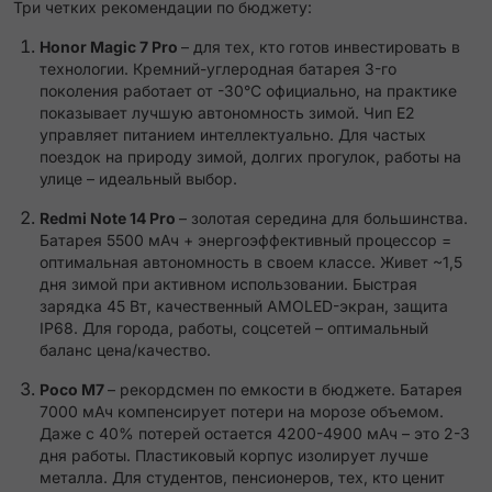
Три четких рекомендации по бюджету:
Honor
Magic 7 Pro
– для тех, кто готов инвестировать в
технологии. Кремний-углеродная батарея 3-го
поколения работает от -30°C официально, на практике
показывает лучшую автономность зимой. Чип E2
управляет питанием интеллектуально. Для частых
поездок на природу зимой, долгих прогулок, работы на
улице – идеальный выбор.
Redmi Note 14 Pro
– золотая середина для большинства.
Батарея 5500 мАч + энергоэффективный процессор =
оптимальная автономность в своем классе. Живет ~1,5
дня зимой при активном использовании. Быстрая
зарядка 45 Вт, качественный AMOLED-экран, защита
IP68. Для города, работы, соцсетей – оптимальный
баланс цена/качество.
Poco M7
– рекордсмен по емкости в бюджете. Батарея
7000 мАч компенсирует потери на морозе объемом.
Даже с 40% потерей остается 4200-4900 мАч – это 2-3
дня работы. Пластиковый корпус изолирует лучше
металла. Для студентов, пенсионеров, тех, кто ценит