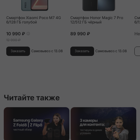
Смартфон Xiaomi Poco M7 4G
Смартфон Honor Magic 7 Pro
См
6/128 ГБ голубой
12/512 ГБ чёрный
6/
10 990 ₽
89 990 ₽
Не
12 990 ₽
Заказать
Самовывоз с 13.08
Заказать
Самовывоз с 13.08
Читайте также