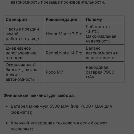
автономность превыше производительности.
Сценарий
Рекомендация
Почему
Работает от
Частые поездки
-30°C,
зимой,
Honor Magic 7 Pro
максимальная
работа на улице
надежность
Ежедневное
Баланс
использование
Redmi Note 14 Pro
автономности и
в городе
характеристик
Ограниченный
Рекордная
бюджет, нужна
Poco M7
батарея 7000
долгая
мАч
автономность
Финальный чек-лист для выбора:
Батарея минимум 5500 мАч (или 7000+ мАч для
бюджета);
Кремний-углеродная технология если бюджет
позволяет;