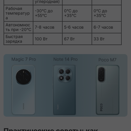
углеродная)
Рабочая
-30°C до
0°C до
0°C до
температур
+55°C
+35°C
+35°C
а
Автономнос
7-8 часов
5-6 часов
6-7 часов
ть при -20°C
Быстрая
100 Вт
67 Вт
33 Вт
зарядка
Практические советы: как