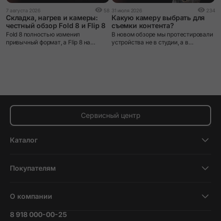
2
7 августа 2026
58
31 июля 2026
234
О
Складка, нагрев и камеры:
Какую камеру выбрать для
A
честный обзор Fold 8 и Flip 8
съемки контента?
С
Fold 8 полностью изменил
В новом обзоре мы протестировали
к
привычный формат, а Flip 8 на
устройства не в студии, а в
м
первый взгляд почти не отличается
условиях настоящего пешего
от прошлого поколения. Но так ли
маршрута и поделились своими
это в реальном использовании?
впечатлениями от использования.
Сервисный центр
Каталог
Смартфоны
Покупателям
Планшеты
Новости и обзоры
Ноутбуки и компьютеры
О компании
Акции
Умные часы и фитнесс-браслеты
8 918 000-00-25
Вакансии
Трейд-ин
Наушники и колонки