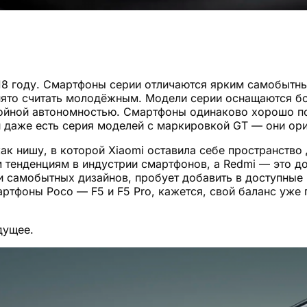
018 году. Смартфоны серии отличаются ярким самобытн
инято считать молодёжным. Модели серии оснащаются б
ойной автономностью. Смартфоны одинаково хорошо по
и даже есть серия моделей с маркировкой GT — они ор
к нишу, в которой Xiaomi оставила себе пространство 
 тенденциям в индустрии смартфонов, а Redmi — это до
 и самобытных дизайнов, пробует добавить в доступные
тфоны Poco — F5 и F5 Pro, кажется, свой баланс уже 
дущее.