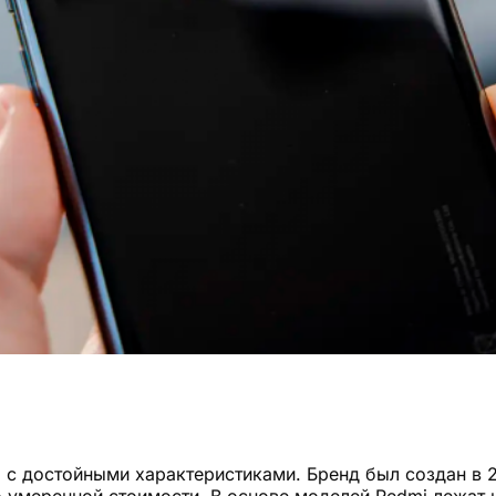
 достойными характеристиками. Бренд был создан в 20
умеренной стоимости. В основе моделей Redmi лежат не