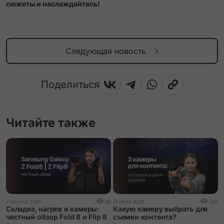
сюжеты и наслаждайтесь!
Следующая новость
Поделиться
Читайте также
2
7 августа 2026
49
31 июля 2026
233
О
Складка, нагрев и камеры:
Какую камеру выбрать для
A
честный обзор Fold 8 и Flip 8
съемки контента?