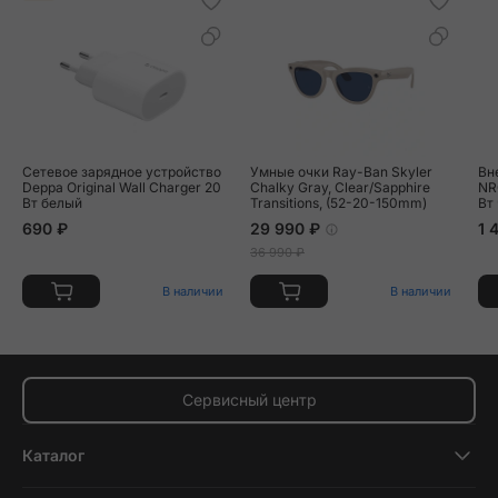
Сетевое зарядное устройство
Умные очки Ray-Ban Skyler
Вн
Deppa Original Wall Charger 20
Chalky Gray, Clear/Sapphire
NR
Вт белый
Transitions, (52-20-150mm)
Вт
690 ₽
29 990 ₽
1 
36 990 ₽
В наличии
В наличии
Сервисный центр
Каталог
Смартфоны