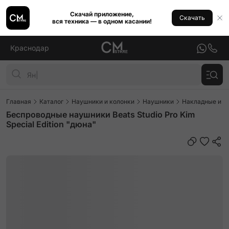
Скачай приложение,
Скачать
вся техника — в одном касании!
Краснодар
Главная
Каталог
Наушники и колонки
Наушники
Накладные и п
Беспроводные наушники Beats Studio Pro Kim
Special Edition "дюна"