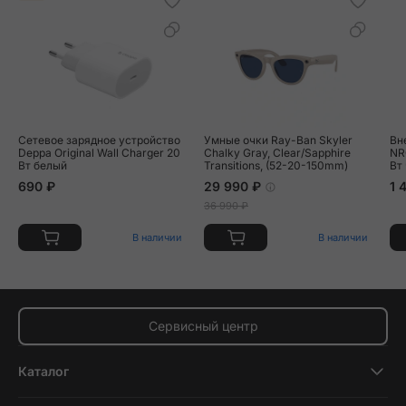
Сетевое зарядное устройство
Умные очки Ray-Ban Skyler
Вн
Deppa Original Wall Charger 20
Chalky Gray, Clear/Sapphire
NR
Вт белый
Transitions, (52-20-150mm)
Вт
690 ₽
29 990 ₽
1 
36 990 ₽
В наличии
В наличии
Сервисный центр
Каталог
Смартфоны