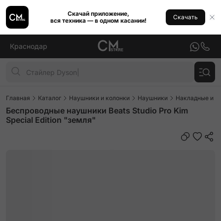
Скачай приложение,
Скачать
вся техника — в одном касании!
Краснодар
Главная
Каталог
Наушники и колонки
Наушники
Накладные и п
Беспроводные наушники Beats Studio Pro Kim
Special Edition "земля"