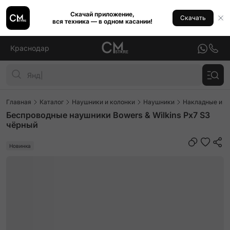
Скачай приложение,
Скачать
вся техника — в одном касании!
Краснодар
Главная
Каталог
Наушники и колонки
Наушники
Накладные и п
Беспроводные наушники Bowers & Wilkins Px7 S3
чёрный
Новинка