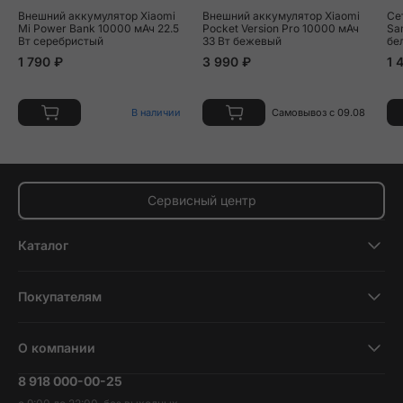
Внешний аккумулятор Xiaomi
Внешний аккумулятор Xiaomi
Се
Mi Power Bank 10000 мАч 22.5
Pocket Version Pro 10000 мАч
Sa
Вт серебристый
33 Вт бежевый
бе
1 790 ₽
3 990 ₽
1 
В наличии
Самовывоз с 09.08
Сервисный центр
Каталог
Смартфоны
Покупателям
Планшеты
Новости и обзоры
Ноутбуки и компьютеры
О компании
Акции
Умные часы и фитнесс-браслеты
8 918 000-00-25
Вакансии
Трейд-ин
Наушники и колонки