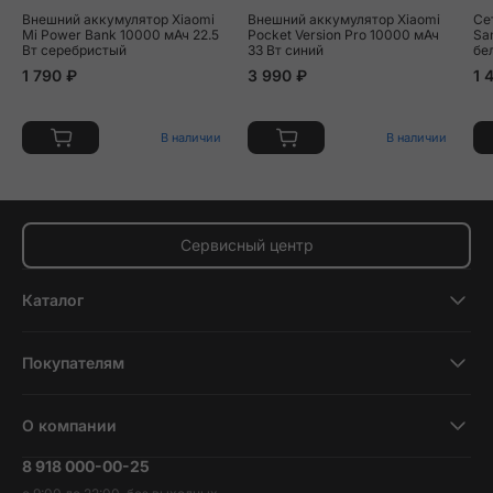
Внешний аккумулятор Xiaomi
Внешний аккумулятор Xiaomi
Се
Mi Power Bank 10000 мАч 22.5
Pocket Version Pro 10000 мАч
Sa
Вт серебристый
33 Вт синий
бе
1 790 ₽
3 990 ₽
1 
В наличии
В наличии
Сервисный центр
Каталог
Смартфоны
Покупателям
Планшеты
Новости и обзоры
Ноутбуки и компьютеры
О компании
Акции
Умные часы и фитнесс-браслеты
8 918 000-00-25
Вакансии
Трейд-ин
Наушники и колонки