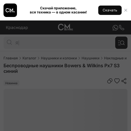
Скачай приложение,
Скачать
вся техника — в одном касании!
Краснодар
Главная
Каталог
Наушники и колонки
Наушники
Накладные и п
Беспроводные наушники Bowers & Wilkins Px7 S3
синий
Новинка