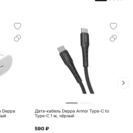
о Deppa
Дата-кабель Deppa Armor Type-C to
В
лый
Type-C 1 м, чёрный
B
590 ₽