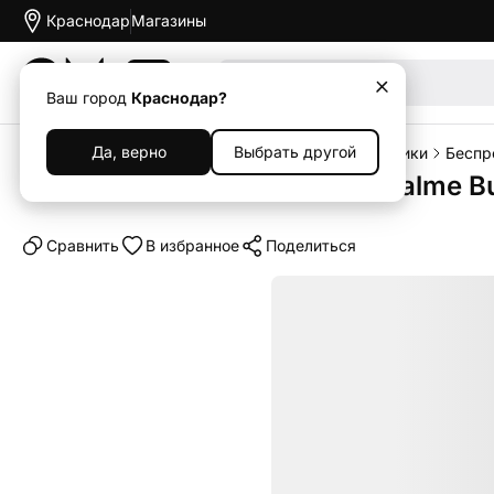
Краснодар
Магазины
Акции
Ваш город
Краснодар?
Да, верно
Выбрать другой
Главная
Каталог
Наушники и колонки
Наушники
Беспр
Беспроводные наушники Realme Bu
Cравнить
В избранное
Поделиться