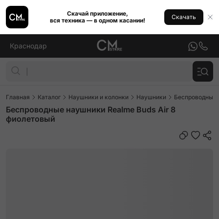
Скачай приложение,
Скачать
вся техника — в одном касании!
Краснодар
Главная
Каталог
Наушники и колонки
Наушники
Беспроводные
Беспроводные наушники Realme Buds Air 8
фиолетовый