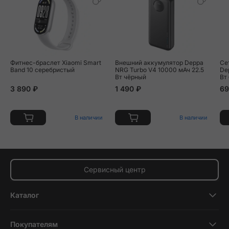
Фитнес-браслет Xiaomi Smart
Внешний аккумулятор Deppa
Се
Band 10 серебристый
NRG Turbo V4 10000 мАч 22.5
Dep
Вт чёрный
Вт
3 890 ₽
1 490 ₽
69
В наличии
В наличии
Сервисный центр
Каталог
Смартфоны
Покупателям