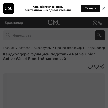
Скачай приложение,
Скачать
вся техника — в одном касании!
Краснодар
Главная
Каталог
Аксессуары
Прочие аксессуары
Кардхолдеры
Кардхолдер с функцией подставки Native Union
Active Wallet Stand абрикосовый