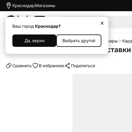
Краснодар
Магазины
Акции
Ваш город
Краснодар?
Да, верно
Выбрать другой
Главная
Каталог
Аксессуары
Прочие аксессуары
Кар
Кардхолдер с функцией подставки N
Cравнить
В избранное
Поделиться