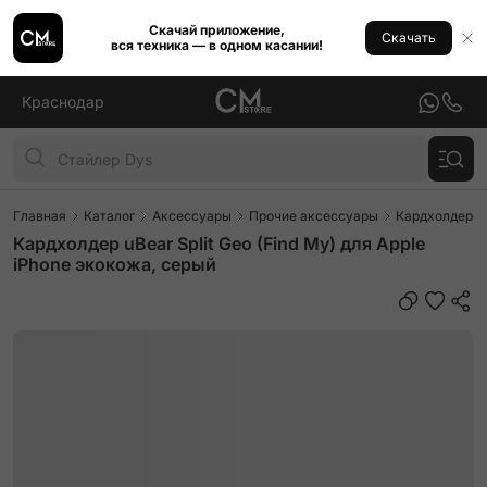
Скачай приложение,
Скачать
вся техника — в одном касании!
Краснодар
Главная
Каталог
Аксессуары
Прочие аксессуары
Кардхолдеры
Кардхолдер uBear Split Geo (Find My) для Apple
iPhone экокожа, серый