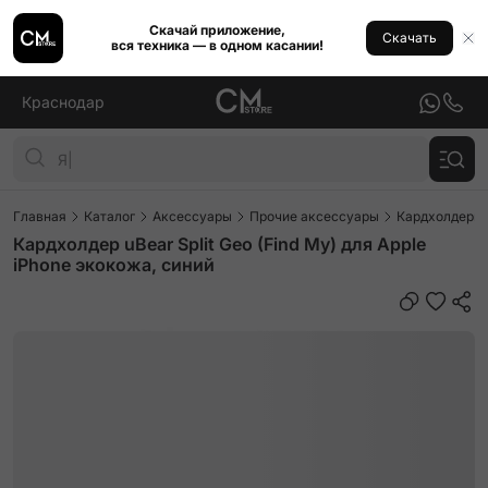
Скачай приложение,
Скачать
вся техника — в одном касании!
Краснодар
Главная
Каталог
Аксессуары
Прочие аксессуары
Кардхолдеры
Кардхолдер uBear Split Geo (Find My) для Apple
iPhone экокожа, синий