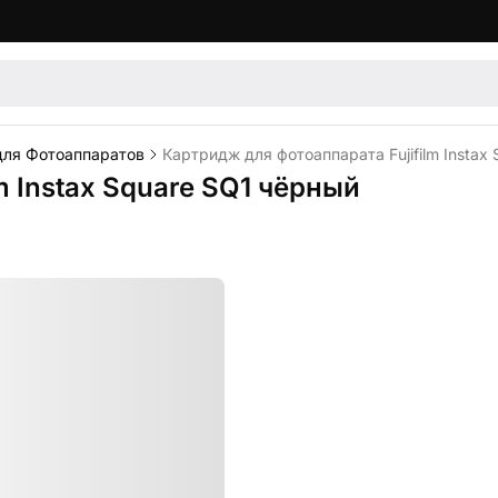
для Фотоаппаратов
Картридж для фотоаппарата Fujifilm Instax
m Instax Square SQ1 чёрный