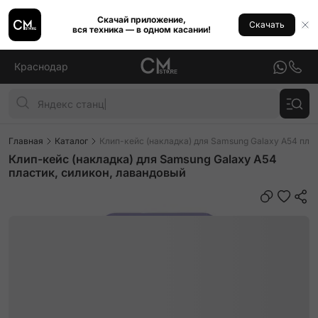
Скачай приложение,
Скачать
вся техника — в одном касании!
Краснодар
Главная
Каталог
Клип-кейс (накладка) для Samsung Galaxy A54 пла
Клип-кейс (накладка) для Samsung Galaxy A54
пластик, силикон, лавандовый