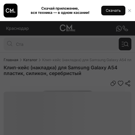
Скачай приложение,
Скачать
вся техника — в одном касании!
Краснодар
Главная
Каталог
Клип-кейс (накладка) для Samsung Galaxy A54 пла
Клип-кейс (накладка) для Samsung Galaxy A54
пластик, силикон, серебристый