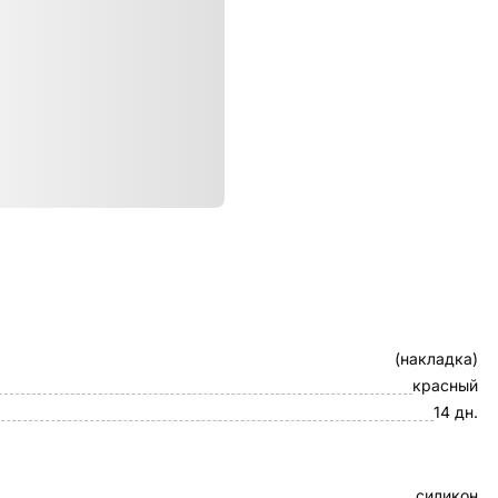
ристики
Клип-кейс
(накладка)
красный
14 дн.
силикон