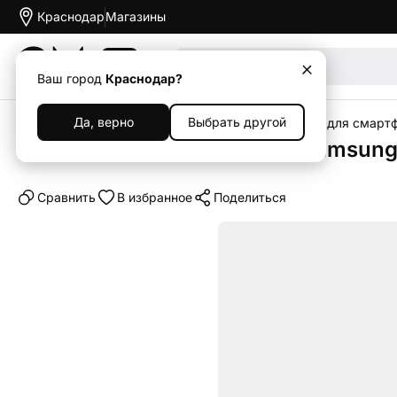
Краснодар
Магазины
Акции
Ваш город
Краснодар?
Да, верно
Выбрать другой
Главная
Каталог
Аксессуары
Чехлы
Чехлы для смарт
Клип-кейс (накладка) для Samsung
Cравнить
В избранное
Поделиться