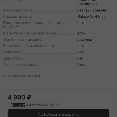
(накладка)
Материал чехла
кевлар (арамид)
Совместимость
Galaxy S24 Plus
Поддержка беспроводной зарядки
есть
MagSafe
Магнитное позиционирование
есть
Особенности дизайна
рисунок
Карман для банковских карт
нет
Подставка
нет
Держатель
нет
Толщина материала
1 мм
Все характеристики
4 990 ₽
1 248 ₽
× 4 платежа
в Сплит
Добавить в корзину