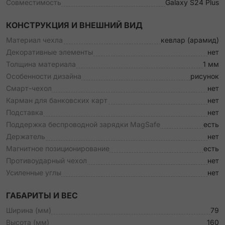
Совместимость
Galaxy S24 Plus
КОНСТРУКЦИЯ И ВНЕШНИЙ ВИД
Материал чехла
кевлар (арамид)
Декоративные элементы
нет
Толщина материала
1 мм
Особенности дизайна
рисунок
Смарт-чехол
нет
Карман для банковских карт
нет
Подставка
нет
Поддержка беспроводной зарядки MagSafe
есть
Держатель
нет
Магнитное позиционирование
есть
Противоударный чехол
нет
Усиленные углы
нет
ГАБАРИТЫ И ВЕС
Ширина (мм)
79
Высота (мм)
160