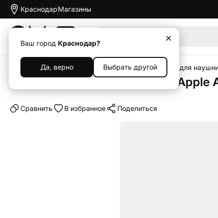
Краснодар
Магазины
Акции
Ваш город
Краснодар?
Да, верно
Выбрать другой
Главная
Каталог
Аксессуары
Чехлы
Чехлы для наушни
Кобура VLP Charm Case для Apple 
Cравнить
В избранное
Поделиться