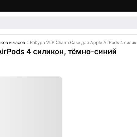
ков и часов
Кобура VLP Charm Case для Apple AirPods 4 силик
AirPods 4 силикон, тёмно-синий