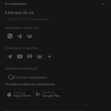
Ноутбуки и компьютеры
О компании
Акции
Умные часы и фитнесс-браслеты
8 918 000-00-25
Вакансии
Трейд-ин
Наушники и колонки
с 9:00 до 22:00, без выходных
Контакты
Гарантия и возврат
Продукция Dyson
Напишите нам в чат
Обратная связь
Доставка и оплата
Гейминг
О нас
Кредит и рассрочка
Гаджеты
Публичная оферта
Вопросы и ответы
Услуги и софт
CMstore в соцсетях
Политика конфиденциальности
Карта сайта
Идеи подарков
Новинки
Возникли вопросы?
Товары дня
Выгодные комплекты
Служба поддержки
Скачайте мобильное приложение
Хиты продаж
Уценка