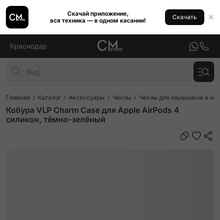
Скачай приложение,
Скачать
вся техника — в одном касании!
Краснодар
Главная
Каталог
Аксессуары
Чехлы
Чехлы для наушников и ча
Кобура VLP Charm Case для Apple AirPods 4
силикон, тёмно-зелёный