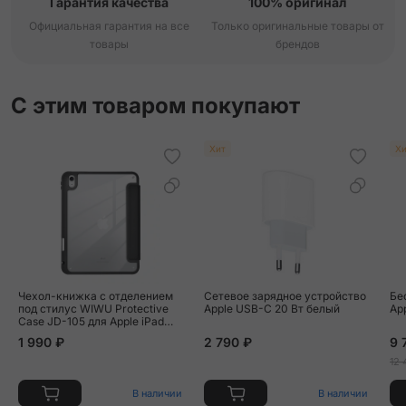
Гарантия качества
100% оригинал
Официальная гарантия на все
Только оригинальные товары от
товары
брендов
С этим товаром покупают
Хит
Хи
Чехол-книжка c отделением
Сетевое зарядное устройство
Бе
под стилус WIWU Protective
Apple USB-C 20 Вт белый
Ap
Case JD-105 для Apple iPad
10.9" (2022) / Apple iPad 11
1 990 ₽
2 790 ₽
9 
(2025) искусственная кожа,
чёрный
12 
В наличии
В наличии