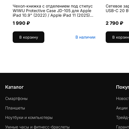
Чехол-книжка c отделением под стилус
Сетевое за
WIWU Protective Case JD-105 для Apple
USB-C 20 В
iPad 10.9" (2022) / Apple iPad 11 (2025)
искусственная кожа, чёрный
1 990 ₽
2 790 ₽
В наличии
В корзину
В корзин
Каталог
Поку
Смартфоны
Новос
Планшеты
Акции
Ноутбуки и компьютеры
Трейд
Умные часы и фитнесс-браслеты
Гарант