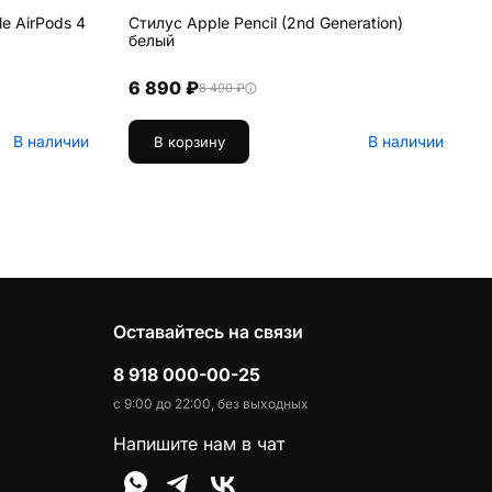
e AirPods 4
Стилус Apple Pencil (2nd Generation)
В
белый
V
6 890 ₽
8 490 ₽
В наличии
В наличии
В корзину
Оставайтесь на связи
8 918 000-00-25
с 9:00 до 22:00, без выходных
Напишите нам в чат