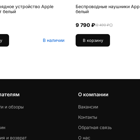
рядное устройство Apple
Беспроводные наушники Appl
т белый
белый
9 790 ₽
12 490 ₽
В наличии
у
В корзину
пателям
О компании
ти и обзоры
Вакансии
Контакты
-ин
Обратная связь
ия и возврат
О нас