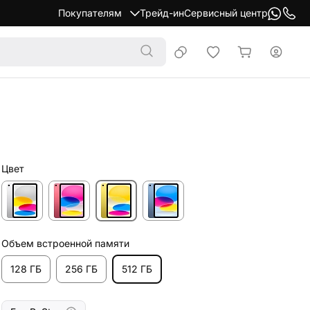
Покупателям
Трейд-ин
Сервисный центр
Цвет
Объем встроенной памяти
128 ГБ
256 ГБ
512 ГБ
Без RuStore