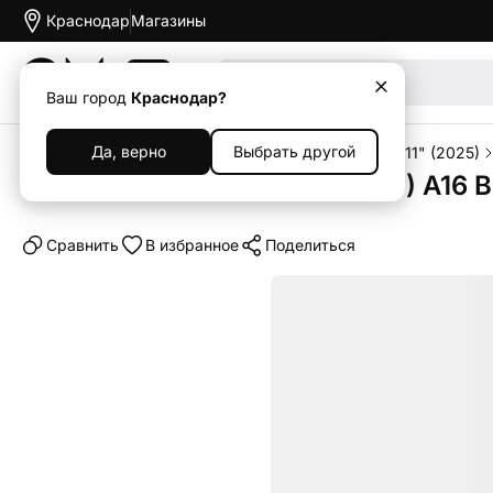
Краснодар
Магазины
Акции
Ваш город
Краснодар?
Да, верно
Выбрать другой
Главная
Каталог
Планшеты
iPad
Apple iPad 11" (2025)
Планшет Apple iPad 11" (2025) A16 B
Cравнить
В избранное
Поделиться