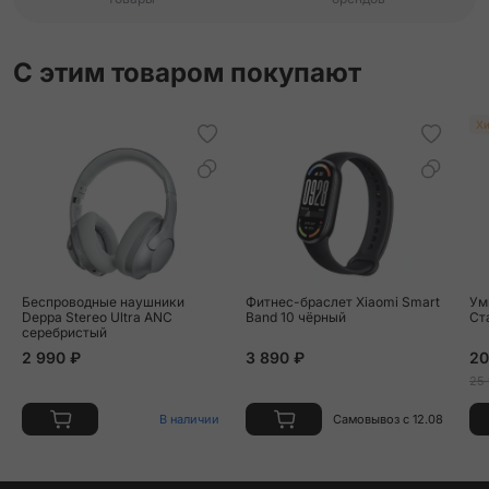
С этим товаром покупают
Хи
Беспроводные наушники
Фитнес-браслет Xiaomi Smart
Ум
Deppa Stereo Ultra ANC
Band 10 чёрный
Ст
серебристый
2 990 ₽
3 890 ₽
20
25
В наличии
Самовывоз с 12.08