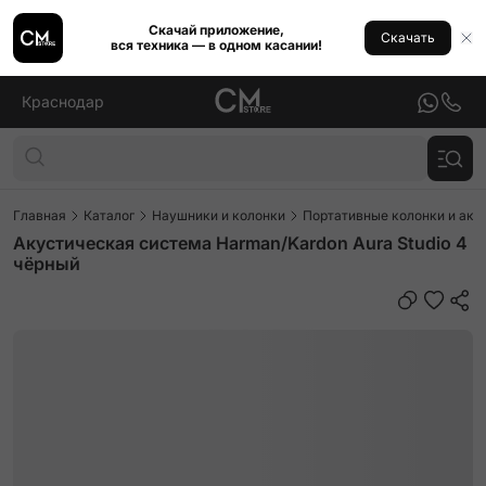
Скачай приложение,
Скачать
вся техника — в одном касании!
Краснодар
Главная
Каталог
Наушники и колонки
Портативные колонки и аку
Акустическая система Harman/Kardon Aura Studio 4
чёрный