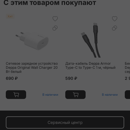
С этим товаром покупают
Хит
Сетевое зарядное устройство
Дата-кабель Deppa Armor
Бе
Deppa Original Wall Charger 20
Type-C to Type-C 1 м, чёрный
De
Вт белый
се
690 ₽
590 ₽
2 
В наличии
В наличии
Сервисный центр