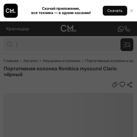
Скачай приложение,
Скачать
вся техника — в одном касании!
Краснодар
Главная
Каталог
Наушники и колонки
Портативные колонки и аку
Портативная колонка Rombica mysound Clario
чёрный