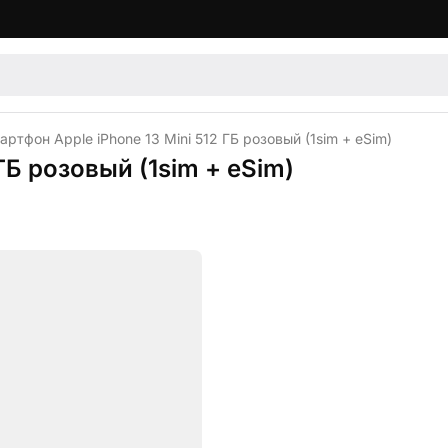
артфон Apple iPhone 13 Mini 512 ГБ розовый (1sim + eSim)
ГБ розовый (1sim + eSim)