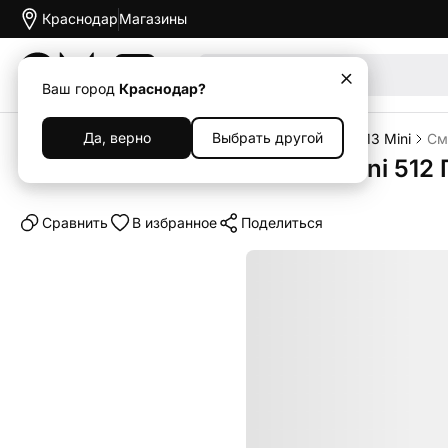
Краснодар
Магазины
Акции
Ваш город
Краснодар?
Да, верно
Выбрать другой
Главная
Каталог
Смартфоны
iPhone
iPhone 13 Mini
См
Смартфон Apple iPhone 13 Mini 512 
Cравнить
В избранное
Поделиться