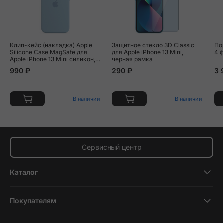
Клип-кейс (накладка) Apple
Защитное стекло 3D Classic
По
Silicone Case MagSafe для
для Apple iPhone 13 Mini,
4 
Apple iPhone 13 Mini силикон,
черная рамка
Blue Fog
990 ₽
290 ₽
3 
В наличии
В наличии
Сервисный центр
Каталог
Смартфоны
Покупателям
Планшеты
Новости и обзоры
Ноутбуки и компьютеры