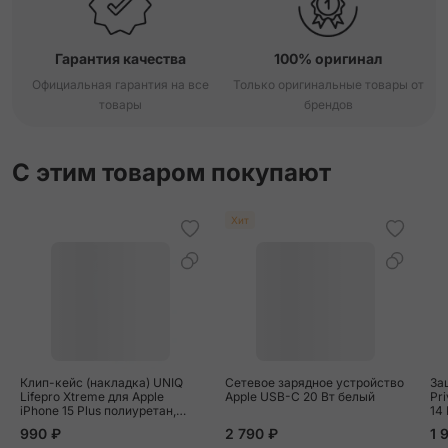
Гарантия качества
100% оригинал
Официальная гарантия на все
Только оригинальные товары от
товары
брендов
С этим товаром покупают
Хит
Клип-кейс (накладка) UNIQ
Сетевое зарядное устройство
За
Lifepro Xtreme для Apple
Apple USB-C 20 Вт белый
Pri
iPhone 15 Plus полиуретан,
14 
прозрачный
че
990 ₽
2 790 ₽
1 