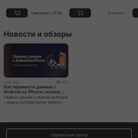
Самовывоз с 10.08
В наличии
Новости и обзоры
23.06.2026
1872
Как перенести данные с
Android на iPhone: полное
руководство
Перенос данных с Android на iPhone
– задача, которая пугает многих
пользователей при смене
экосистемы. iOS и Android устроены
принципиально по-разному: разные
файловые системы, разные
форматы резервных копий, разные
магазины приложений. Без
Сервисный центр
правильного инструмента данные