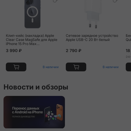
Клип-кейс (накладка) Apple
Сетевое зарядное устройство
Бе
Clear Case MagSafe для Apple
Apple USB-C 20 Вт белый
Qu
iPhone 15 Pro Max
поликарбонат, прозрачный
3 990 ₽
2 790 ₽
18
24
В наличии
В наличии
Новости и обзоры