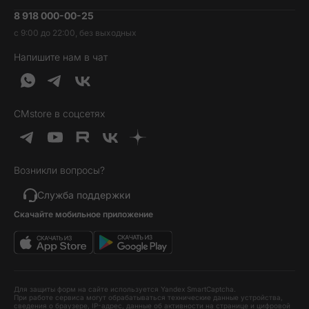
Умные часы и фитнесс-браслеты
8 918 000-00-25
Вакансии
Трейд-ин
Наушники и колонки
с 9:00 до 22:00, без выходных
Контакты
Гарантия и возврат
Продукция Dyson
Напишите нам в чат
Обратная связь
Доставка и оплата
Гейминг
О нас
Кредит и рассрочка
Гаджеты
Публичная оферта
Вопросы и ответы
Услуги и софт
CMstore в соцсетях
Политика конфиденциальности
Карта сайта
Идеи подарков
Новинки
Возникли вопросы?
Товары дня
Выгодные комплекты
Служба поддержки
Скачайте мобильное приложение
Хиты продаж
Уценка
Для защиты форм на сайте используется Yandex SmartCaptcha.
При работе сервиса могут обрабатываться технические данные устройства,
сведения о браузере, IP-адрес, данные об активности на странице и цифровой