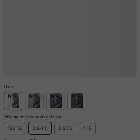
Цвет
Объем встроенной памяти
128 ГБ
256 ГБ
512 ГБ
1 ТБ