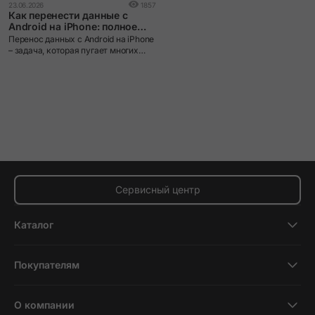
23.06.2026
1857
Как перенести данные с
Android на iPhone: полное
руководство
Перенос данных с Android на iPhone
– задача, которая пугает многих
пользователей при смене
экосистемы. iOS и Android устроены
принципиально по-разному: разные
файловые системы, разные
форматы резервных копий, разные
магазины приложений. Без
правильного инструмента данные
действительно можно потерять.
Сервисный центр
Каталог
Смартфоны
Покупателям
Планшеты
Новости и обзоры
Ноутбуки и компьютеры
О компании
Акции