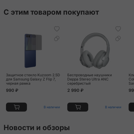
С этим товаром покупают
Защитное стекло Kuzoom 2.5D
Беспроводные наушники
Кл
для Samsung Galaxy Z Flip 7,
Deppa Stereo Ultra ANC
Co
черная рамка
серебристый
Sa
по
990 ₽
2 990 ₽
99
пр
В наличии
В наличии
Новости и обзоры