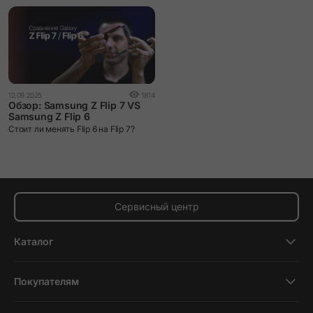
12.09.2025
1814
Обзор: Samsung Z Flip 7 VS
Samsung Z Flip 6
Cтоит ли менять Flip 6 на Flip 7?
Сервисный центр
Каталог
Смартфоны
Покупателям
Планшеты
Новости и обзоры
Ноутбуки и компьютеры