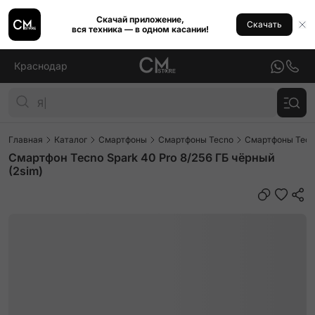
Скачай приложение,
Скачать
вся техника — в одном касании!
Краснодар
Главная
Каталог
Смартфоны
Смартфоны Tecno
Смартфоны Tecno
Смартфон Tecno Spark 40 Pro 8/256 ГБ чёрный
(2sim)