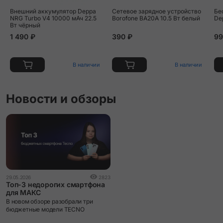
Внешний аккумулятор Deppa
Сетевое зарядное устройство
Бе
NRG Turbo V4 10000 мАч 22.5
Borofone BA20A 10.5 Вт белый
De
Вт чёрный
1 490 ₽
390 ₽
99
В наличии
В наличии
Новости и обзоры
29.05.2026
2823
Топ-3 недорогих смартфона
для МАКС
В новом обзоре разобрали три
бюджетные модели TECNO