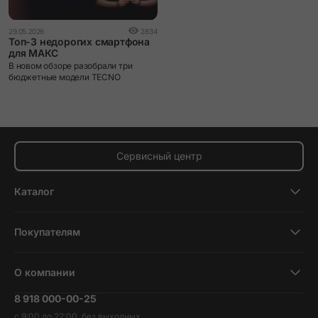
29.05.2026
2834
Топ-3 недорогих смартфона
для МАКС
В новом обзоре разобрали три
бюджетные модели TECNO
Сервисный центр
Каталог
Смартфоны
Покупателям
Планшеты
Новости и обзоры
Ноутбуки и компьютеры
О компании
Акции
Умные часы и фитнесс-браслеты
8 918 000-00-25
Вакансии
Трейд-ин
Наушники и колонки
с 9:00 до 22:00, без выходных