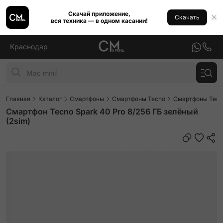
Скачай приложение,
Скачать
вся техника — в одном касании!
Краснодар
Главная
Каталог
Смартфоны
Смартфоны Tecno
Смартфоны Tecno
Смартфон Tecno Spark 40 Pro 8/256 ГБ зелёный
(2sim)