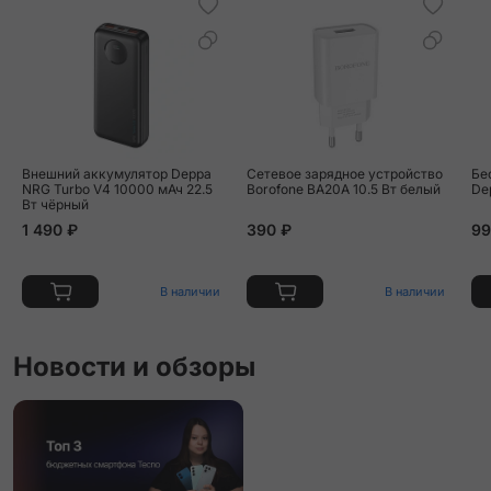
Внешний аккумулятор Deppa
Сетевое зарядное устройство
Бе
NRG Turbo V4 10000 мАч 22.5
Borofone BA20A 10.5 Вт белый
De
Вт чёрный
1 490 ₽
390 ₽
99
В наличии
В наличии
Новости и обзоры