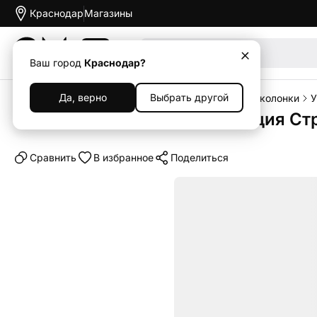
Краснодар
Магазины
Акции
Ваш город
Краснодар?
Да, верно
Выбрать другой
Главная
Каталог
Наушники и колонки
Умные колонки
У
Умная колонка Яндекс Станция Ст
Cравнить
В избранное
Поделиться