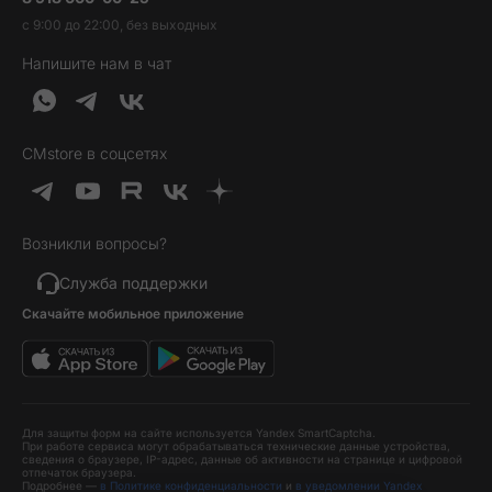
Трейд-ин
Наушники и колонки
с 9:00 до 22:00, без выходных
Контакты
Гарантия и возврат
Продукция Dyson
Напишите нам в чат
Обратная связь
Доставка и оплата
Гейминг
О нас
Кредит и рассрочка
Гаджеты
Публичная оферта
Вопросы и ответы
Услуги и софт
CMstore в соцсетях
Политика конфиденциальности
Карта сайта
Идеи подарков
Новинки
Возникли вопросы?
Товары дня
Выгодные комплекты
Служба поддержки
Скачайте мобильное приложение
Хиты продаж
Уценка
Для защиты форм на сайте используется Yandex SmartCaptcha.
При работе сервиса могут обрабатываться технические данные устройства,
сведения о браузере, IP-адрес, данные об активности на странице и цифровой
отпечаток браузера.
Подробнее —
в Политике конфиденциальности
и
в уведомлении Yandex