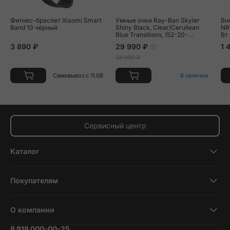
Фитнес-браслет Xiaomi Smart
Умные очки Ray-Ban Skyler
Вн
Band 10 чёрный
Shiny Black, Clear/Cerullean
NR
Blue Transitions, (52-20-
Вт
150mm)
3 890 ₽
29 990 ₽
1 
36 990 ₽
Самовывоз с 11.08
В наличии
Сервисный центр
Каталог
Смартфоны
Покупателям
Планшеты
Новости и обзоры
Ноутбуки и компьютеры
О компании
Акции
Умные часы и фитнесс-браслеты
8 918 000-00-25
Вакансии