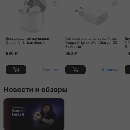
Беспроводные наушники
Сетевое зарядное устройство
Вн
Deppa Air Urban белый
Deppa Original Wall Charger 20
NR
Вт белый
Вт
990 ₽
690 ₽
1 
В наличии
В наличии
Новости и обзоры