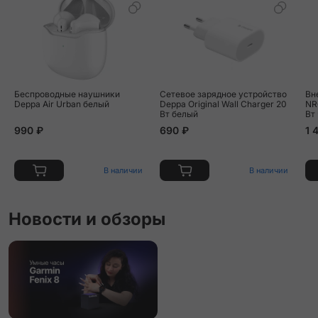
Беспроводные наушники
Сетевое зарядное устройство
Вн
Deppa Air Urban белый
Deppa Original Wall Charger 20
NR
Вт белый
Вт
990 ₽
690 ₽
1 
В наличии
В наличии
Новости и обзоры