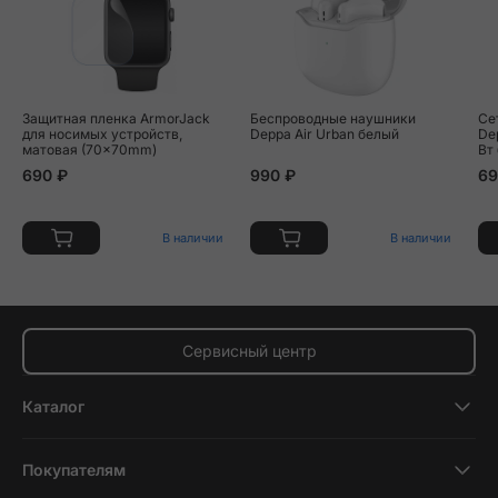
Защитная пленка ArmorJack
Беспроводные наушники
Се
для носимых устройств,
Deppa Air Urban белый
Dep
матовая (70x70mm)
Вт
690 ₽
990 ₽
69
В наличии
В наличии
Сервисный центр
Каталог
Смартфоны
Покупателям
Планшеты