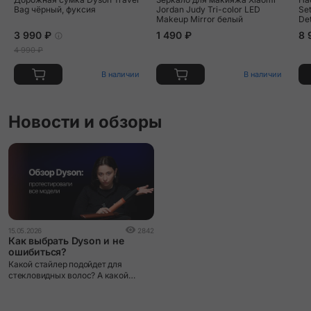
Bag чёрный, фуксия
Jordan Judy Tri-color LED
Se
Makeup Mirror белый
De
ро
3 990 ₽
1 490 ₽
8 
4 990 ₽
В наличии
В наличии
Новости и обзоры
15.05.2026
2842
Как выбрать Dyson и не
ошибиться?
Какой стайлер подойдет для
стекловидных волос? А какой
идеально выпрямит пушистые
волосы? Мы нашли ответы на все
эти вопросы и ответили на них в