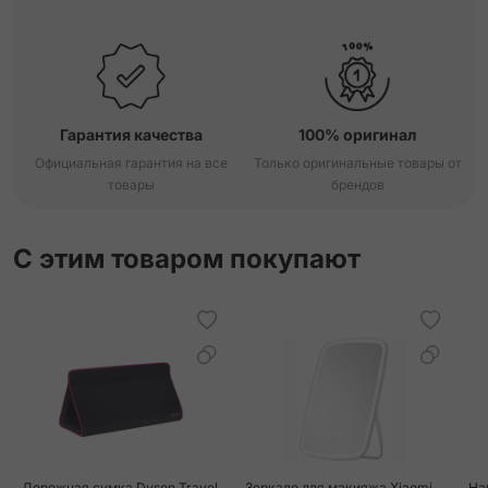
Гарантия качества
100% оригинал
Официальная гарантия на все
Только оригинальные товары от
товары
брендов
С этим товаром покупают
Дорожная сумка Dyson Travel
Зеркало для макияжа Xiaomi
На