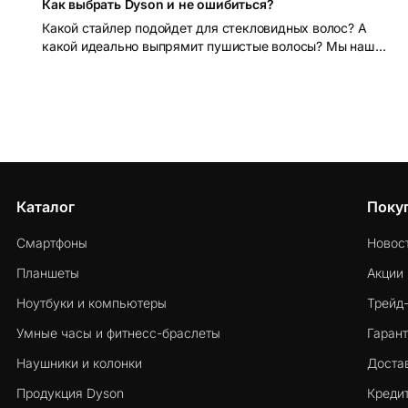
Как выбрать Dyson и не ошибиться?
Какой стайлер подойдет для стекловидных волос? А
какой идеально выпрямит пушистые волосы? Мы нашли
ответы на все эти вопросы и ответили на них в нашем
новом видеообзоре
Каталог
Поку
Смартфоны
Новос
Планшеты
Акции
Ноутбуки и компьютеры
Трейд
Умные часы и фитнесс-браслеты
Гарант
Наушники и колонки
Достав
Продукция Dyson
Кредит