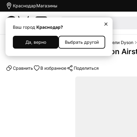
Краснодар
Магазины
Акции
Ваш город
Краснодар?
Да, верно
Выбрать другой
Главная
Каталог
Продукция Dyson
Выпрямители Dyson
Выпрямитель для волос Dyson Airst
Cравнить
В избранное
Поделиться