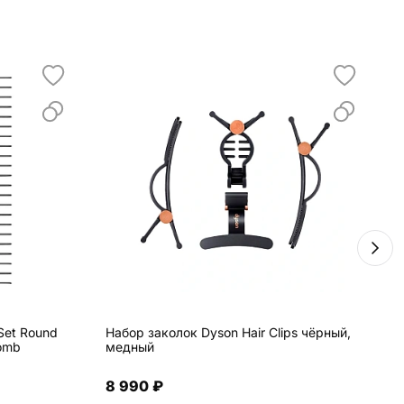
Set Round
Набор заколок Dyson Hair Clips чёрный,
Ф
Comb
медный
H
8 990 ₽