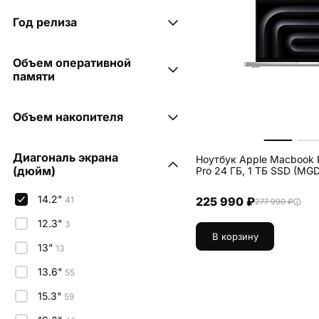
ул. Дзержинского, 100
(Мегацентр "Красная
Год релиза
площадь")
10
2026
8
Объем оперативной
2025
памяти
9
2024
13
8 ГБ
4
Объем накопителя
2023
11
16 ГБ
12
512 ГБ
13
18 ГБ
4
Диагональ экрана
Ноутбук Apple Macbook P
1 ТБ
(дюйм)
22
Pro 24 ГБ, 1 ТБ SSD (MG
24 ГБ
14
2 ТБ
6
14.2"
41
225 990 ₽
36 ГБ
6
277 990 ₽
12.3"
3
128 ГБ
1
В корзину
13"
13
13.6"
55
15.3"
59