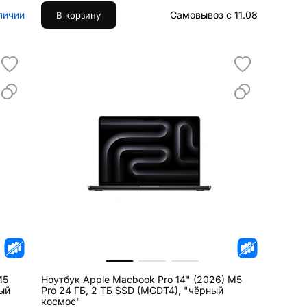
личии
Самовывоз с 11.08
В корзину
M5
Ноутбук Apple Macbook Pro 14" (2026) M5
тый
Pro 24 ГБ, 2 ТБ SSD (MGDT4), "чёрный
космос"