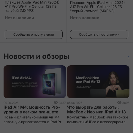
Планшет Apple iPad Mini (2024)
Планшет Apple iPad Mini (2024)
A17 Pro Wi-Fi + Cellular 128 ГБ
A17 Pro Wi-Fi + Cellular 128 ГБ
голубой (MXPP3)
"серый космос" (MXPN3)
Нет в наличии
Нет в наличии
Сообщить о поступлении
Сообщить о поступлении
Новости и обзоры
1
09.06.2026
3437
05.06.2026
3095
i
iPad Air M4: мощность Pro-
Что выбрать для работы:
уровня в легком планшете
MacBook Neo или iPad Air 13
A
По вычислительной мощи Air M4
Компактный MacBook или такой же
о
вплотную приближается к iPad Pro
компактный iPad с аксессуаром в
п
– и это делает его, пожалуй, лучшим
виде клавиатуры? В новом
Н
соотношением возможностей и
видеообзоре мы порассуждали над