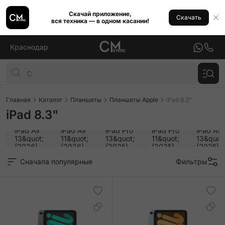
Скачай приложение,
Скачать
вся техника — в одном касании!
Краснодар
Главная
Каталог
Планшеты
Планшеты Apple
iPad 8.3"
iPad 8.3"
iPad Air
iPad Air
iPad Pro
iPad Pro
iPad Air
13&quot;
11&quot;
13&quot;
11&quot;
13&quot
(2026)
(2026)
(2025)
(2025)
(2025)
Сначала популярные
Фильтры