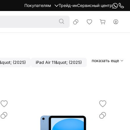
Покупателям
Трейд-ин
Сервисный центр
показать еще
3&quot; (2025)
iPad Air 11&quot; (2025)
ot; (2024)
iPad mini (2024)
8.3"
11"
13"
M5
M4
Cellular
256gb
512gb
Wi-Fi
-Fi
Cellular
128gb
256gb