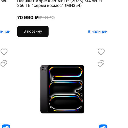
 Wi-
Планшет Apple iPad Air 11" (2026) M4 Wi-Fi
256 ГБ "серый космос" (MH354)
70 990 ₽
87 490 ₽
личии
В наличии
В корзину