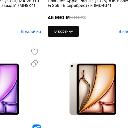
3" (2026) M4 Wi-Fi +
Планшет Apple iPad 11" (2025) A16 Bionic
яющая звезда" (MH9K4)
Fi 256 ГБ серебристый (MD4G4)
45 990 ₽
54 990 ₽
В наличии
В на
В корзину