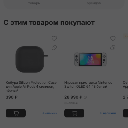
товары
брендов
С этим товаром покупают
Хи
Кобура Silicon Protection Case
Игровая приставка Nintendo
Се
для Apple AirPods 4 силикон,
Switch OLED 64 ГБ белый
Ap
чёрный
390 ₽
28 990 ₽
2 
35 990 ₽
В наличии
В наличии