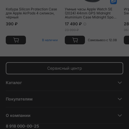
Кобура Silicon Protection Case
Умные часы Apple Watch SE
Иг
для Apple AirPods 4 силикон,
(2024) 44mm GPS Midnight
Sw
чёрный
Aluminium Case Midnight Sport
Band
390 ₽
17 490 ₽
28
23 990 ₽
35
В наличии
Самовывоз с 12.08
Сервисный центр
Каталог
Смартфоны
Покупателям
Планшеты
Новости и обзоры
Ноутбуки и компьютеры
О компании
Акции
Умные часы и фитнесс-браслеты
8 918 000-00-25
Вакансии
Трейд-ин