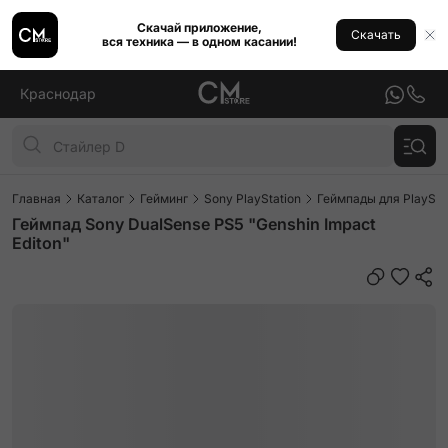
Скачай приложение,
Скачать
вся техника — в одном касании!
Краснодар
Главная
Каталог
Гейминг
Sony PlayStation
Геймпады для PlaySta
Геймпад Sony DualSense PS5 "Genshin Impact
Editon"