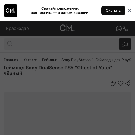
Скачай приложение,
Скачать
вся техника — в одном касании!
Краснодар
Главная
Каталог
Гейминг
Sony PlayStation
Геймпады для PlaySta
Геймпад Sony DualSense PS5 "Ghost of Yotei"
чёрный