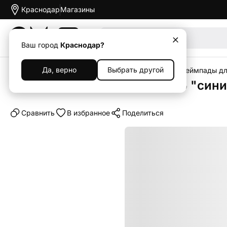
Краснодар
Магазины
Акции
Ваш город
Краснодар?
Да, верно
Выбрать другой
Главная
Каталог
Гейминг
Sony PlayStation
Геймпады для
Геймпад Sony DualSense PS5 "син
Cравнить
В избранное
Поделиться