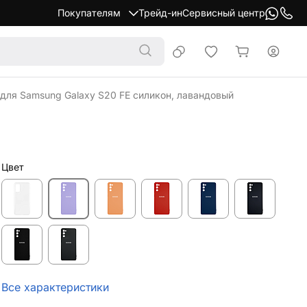
Покупателям
Трейд-ин
Сервисный центр
 для Samsung Galaxy S20 FE силикон, лавандовый
Цвет
Все характеристики