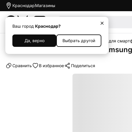
Краснодар
Магазины
Акции
Ваш город
Краснодар?
Да, верно
Выбрать другой
Главная
Каталог
Аксессуары
Чехлы
Чехлы для смарт
Клип-кейс (накладка) для Samsung
Cравнить
В избранное
Поделиться