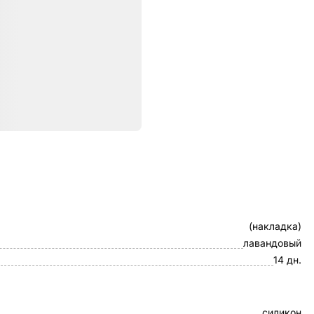
ристики
Клип-кейс
(накладка)
лавандовый
14 дн.
силикон