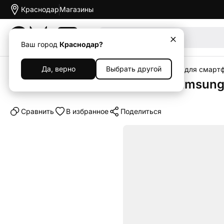
Краснодар
Магазины
Акции
Ваш город
Краснодар?
Да, верно
Выбрать другой
Главная
Каталог
Аксессуары
Чехлы
Чехлы для смарт
Клип-кейс (накладка) для Samsung
Cравнить
В избранное
Поделиться