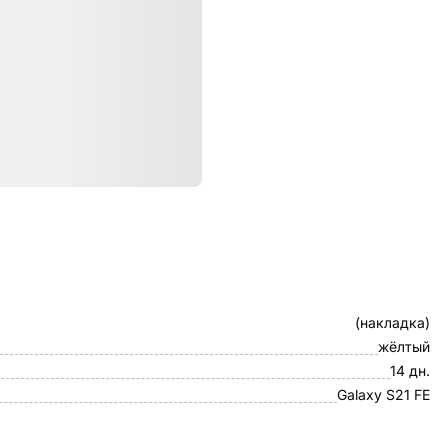
ристики
Клип-кейс
(накладка)
жёлтый
14 дн.
Galaxy S21 FE