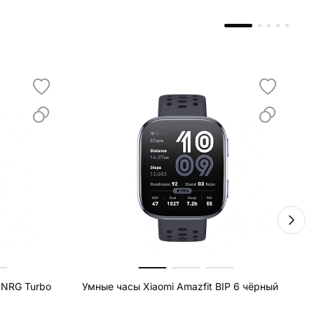
 NRG Turbo
Умные часы Xiaomi Amazfit BIP 6 чёрный
Б
X