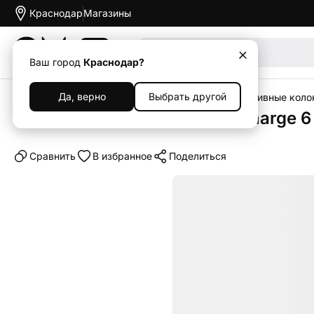
Краснодар
Магазины
Акции
Ваш город
Краснодар?
Да, верно
Выбрать другой
Главная
Каталог
Наушники и колонки
Портативные коло
Портативная колонка JBL Charge 6
Cравнить
В избранное
Поделиться
Хит